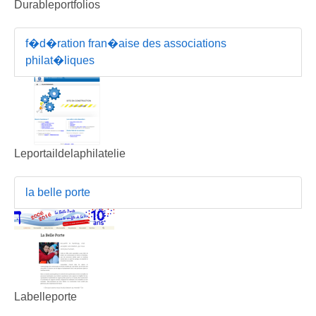
Durableportfolios
f�d�ration fran�aise des associations
philat�liques
Leportaildelaphilatelie
la belle porte
Labelleporte