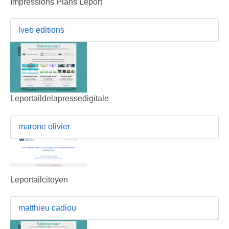
Impressions Plans Leport
lveb editions
Leportaildelapressedigitale
marone olivier
Leportailcitoyen
matthieu cadiou