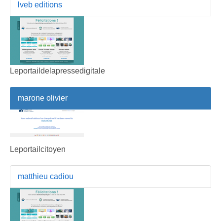
lveb editions
Leportaildelapressedigitale
marone olivier
Leportailcitoyen
matthieu cadiou