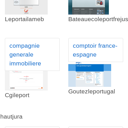
Leportailameb
Bateauecoleportfreju
compagnie
comptoir france-
generale
espagne
immobiliere
Goutezleportugal
Cgileport
hautjura