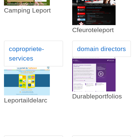
Camping Leport
s
Cfeuroteleport
copropriete-
domain directors
services
Durableportfolios
Leportaildelarc