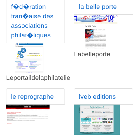
f�d�ration
la belle porte
fran�aise des
associations
philat�liques
Labelleporte
Leportaildelaphilatelie
le reprographe
lveb editions