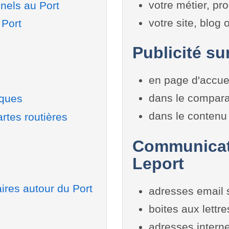
votre métier, pro
nels au Port
votre site, blog
 Port
Publicité su
en page d'accue
dans le compara
iques
dans le contenu 
rtes routières
Communicati
Leport
ires autour du Port
adresses email 
boites aux lettr
adresses interne