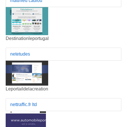
matthieu cadiou
Destinationleportugal
netetudes
Leportaildelacreation
nettraffic.fr ltd