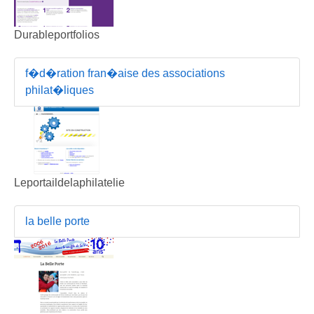
Durableportfolios
f�d�ration fran�aise des associations
philat�liques
Leportaildelaphilatelie
la belle porte