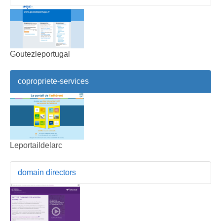
Goutezleportugal
copropriete-services
Leportaildelarc
domain directors