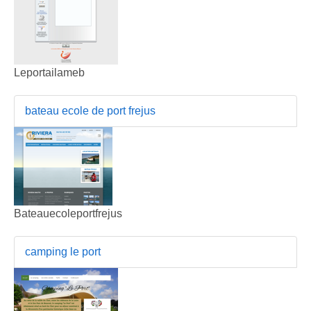
Leportailameb
bateau ecole de port frejus
Bateauecoleportfrejus
camping le port